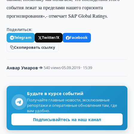
события лежат за пределами нашего горизонта
прогнозирования»,- отмечает S&P Global Ratings.
Поделиться:
Telegram
Twitter/X
Facebook
Скопировать ссылку
Анвар Умаров
·
👁 540 views
·
05.09.2019 · 15:39
Будьте в курсе событий
Получайте главные новости, эксклюзивные
репортажи и оперативные обновления там, где
вам удобно.
Подписывайтесь на наш канал