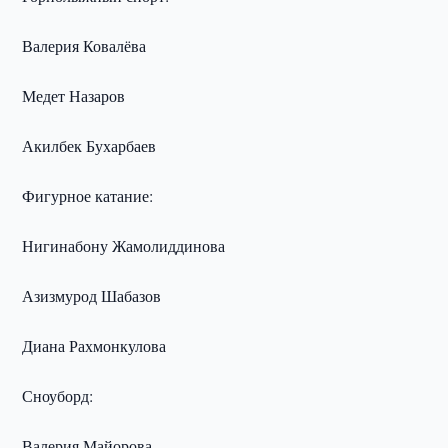
Валерия Ковалёва
Медет Назаров
Акилбек Бухарбаев
Фигурное катание:
Нигинабону Жамолиддинова
Азизмурод Шабазов
Диана Рахмонкулова
Сноуборд:
Валерия Майорова