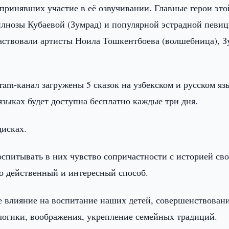
принявших участие в её озвучивании. Главные герои это
илнозы Кубаевой (Зумрад) и популярной эстрадной певи
аствовали артисты Ноила Тошкентбоева (волшебница), З
.
ram-канал загружены 5 сказок на узбекском и русском яз
языках будет доступна бесплатно каждые три дня.
дисках.
оспитывать в них чувство сопричастности с историей св
то действенный и интересный способ.
е влияние на воспитание наших детей, совершенствован
логики, воображения, укрепление семейных традиций.