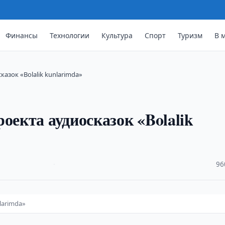
Финансы
Технологии
Культура
Спорт
Туризм
В 
азок «Bolalik kunlarimda»
оекта аудиосказок «Bolalik
·
96
larimda»