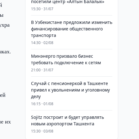
посетили центр «Алтын Балалык»
й
15:30 · 31/07
цы
В Узбекистане предложили изменить
ухра
финансирование общественного
транспорта
14:30 · 02/08
ыках.
Минэнерго призвало бизнес
требовать подключение к сетям
21:00 · 31/07
Случай с пенсионеркой в Ташкенте
привел к увольнениям и уголовному
оей
делу
16:15 · 01/08
Sojitz построит и будет управлять
ие их
новым аэропортом Ташкента
15:30 · 03/08