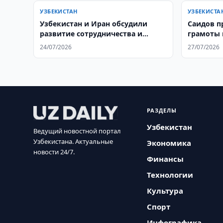
УЗБЕКИСТАН
УЗБЕКИСТА
Узбекистан и Иран обсудили
Саидов п
развитие сотрудничества и
грамоты 
ситуацию на Ближнем Востоке
24/07/2026
27/07/2026
РАЗДЕЛЫ
Узбекистан
Ведущий новостной портал
Узбекистана. Актуальные
Экономика
новости 24/7.
Финансы
Технологии
Культура
Спорт
Инфографика