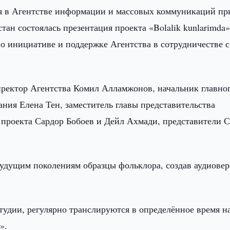
я в Агентстве информации и массовых коммуникаций пр
н состоялась презентация проекта «Bolalik kunlarimda
по инициативе и поддержке Агентства в сотрудничестве с
иректор Агентства Комил Алламжонов, начальник главно
ния Елена Тен, заместитель главы представительства
роекта Сардор Бобоев и Дейл Ахмади, представители 
 будущим поколениям образцы фольклора, создав аудиове
тудии, регулярно транслируются в определённое время н
».