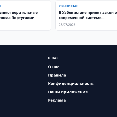
Н
УЗБЕКИСТАН
ринял верительные
В Узбекистане принят закон 
посла Португалии
современной системе
социальной работы
25/07/2026
О НАС
О нас
Правила
Конфиденциальность
Наши приложения
Реклама