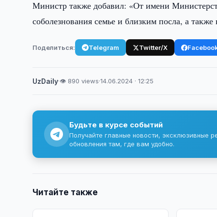
Министр также добавил: «От имени Министерст
соболезнования семье и близким посла, а такж
Поделиться:
Telegram
Twitter/X
Faceboo
UzDaily
·
👁 890 views
·
14.06.2024 · 12:25
Будьте в курсе событий
Получайте главные новости, эксклюзивные р
обновления там, где вам удобно.
Читайте также