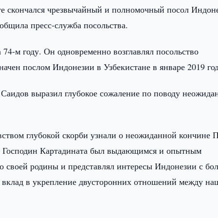
е скончался чрезвычайный и полномочный посол Индон
ообщила пресс-служба посольства.
 74-м году. Он одновременно возглавлял посольство
ачен послом Индонезии в Узбекистане в январе 2019 год
 Саидов выразил глубокое сожаление по поводу неожида
увством глубокой скорби узнали о неожиданной кончине 
. Господин Картадината был выдающимся и опытным
го своей родины и представлял интересы Индонезии с б
 вклад в укрепление двусторонних отношений между н