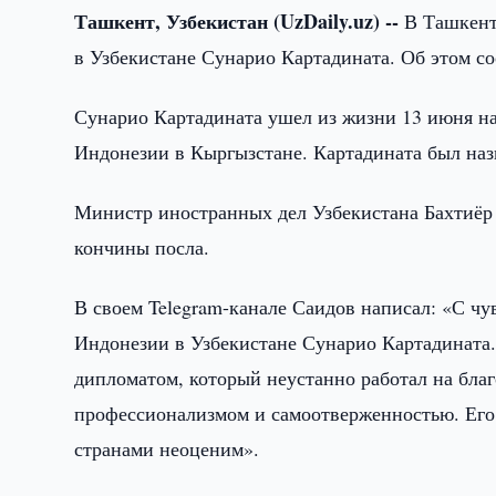
Ташкент, Узбекистан (UzDaily.uz) --
В Ташкент
в Узбекистане Сунарио Картадината. Об этом с
Сунарио Картадината ушел из жизни 13 июня на
Индонезии в Кыргызстане. Картадината был назн
Министр иностранных дел Узбекистана Бахтиёр
кончины посла.
В своем Telegram-канале Саидов написал: «С ч
Индонезии в Узбекистане Сунарио Картадината
дипломатом, который неустанно работал на бла
профессионализмом и самоотверженностью. Его
странами неоценим».