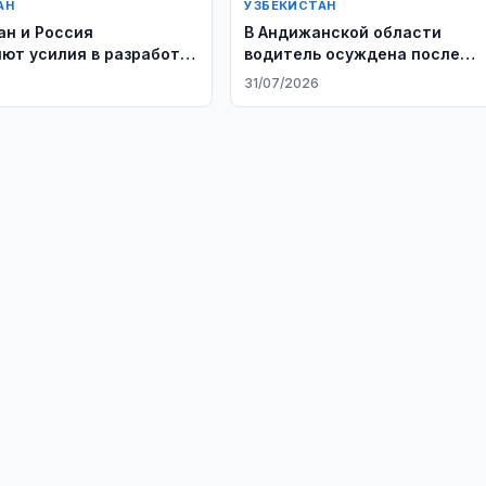
АН
УЗБЕКИСТАН
ан и Россия
В Андижанской области
ют усилия в разработке
водитель осуждена после
тратегии до 2050 года
гибели ребенка в ДТП
6
31/07/2026