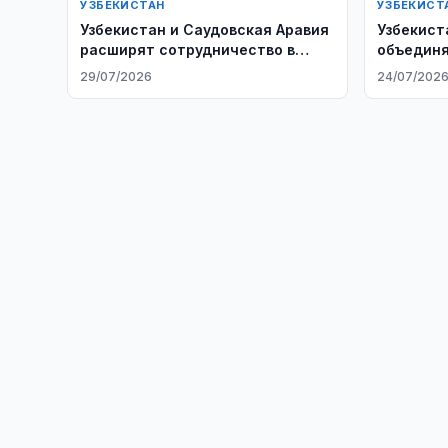
УЗБЕКИСТАН
УЗБЕКИСТ
Узбекистан и Саудовская Аравия
Узбекист
расширят сотрудничество в
объединя
здравоохранении
водной с
29/07/2026
24/07/202