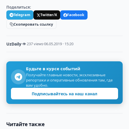
Поделиться:
Telegram
Twitter/X
Facebook
Скопировать ссылку
UzDaily
·
👁 237 views
·
06.05.2019 · 15:20
Будьте в курсе событий
Получайте главные новости, эксклюзивные
репортажи и оперативные обновления там, где
вам удобно.
Подписывайтесь на наш канал
Читайте также