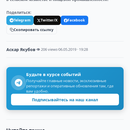
Поделиться:
Telegram
Twitter/X
Facebook
Скопировать ссылку
Аскар Якубов
·
👁 206 views
·
06.05.2019 · 19:28
Будьте в курсе событий
Получайте главные новости, эксклюзивные
репортажи и оперативные обновления там, где
вам удобно.
Подписывайтесь на наш канал