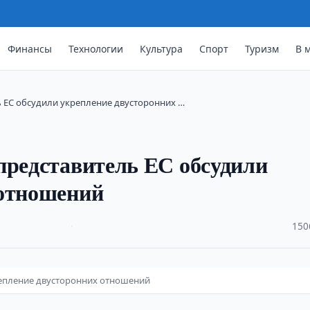
Финансы
Технологии
Культура
Спорт
Туризм
В 
ь ЕС обсудили укрепление двусторонних …
представитель ЕС обсудили
 отношений
·
150
репление двусторонних отношений