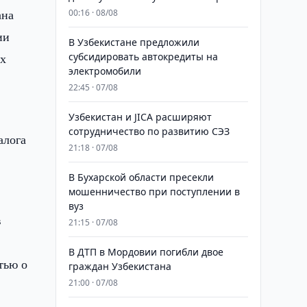
ана
00:16 · 08/08
ии
В Узбекистане предложили
их
субсидировать автокредиты на
электромобили
22:45 · 07/08
Узбекистан и JICA расширяют
сотрудничество по развитию СЭЗ
алога
21:18 · 07/08
В Бухарской области пресекли
мошенничество при поступлении в
вуз
в
21:15 · 07/08
В ДТП в Мордовии погибли двое
тью о
граждан Узбекистана
21:00 · 07/08