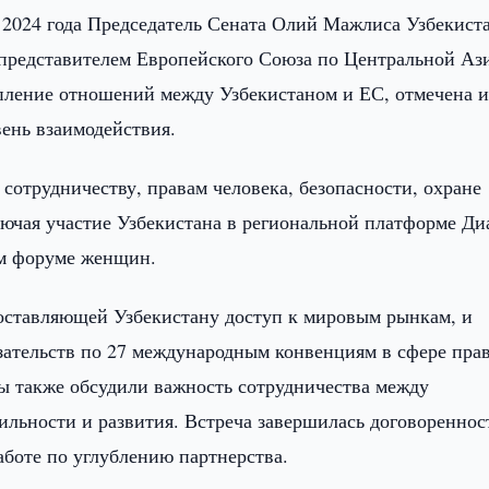
 2024 года Председатель Сената Олий Мажлиса Узбекист
 представителем Европейского Союза по Центральной Аз
епление отношений между Узбекистаном и ЕС, отмечена 
ень взаимодействия.
сотрудничеству, правам человека, безопасности, охране
ючая участие Узбекистана в региональной платформе Ди
м форуме женщин.
оставляющей Узбекистану доступ к мировым рынкам, и
зательств по 27 международным конвенциям в сфере пра
ны также обсудили важность сотрудничества между
ильности и развития. Встреча завершилась договореннос
аботе по углублению партнерства.