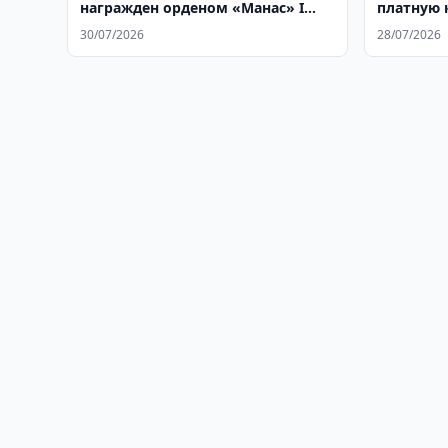
награжден орденом «Манас» I
платную 
степени
млрд
30/07/2026
28/07/2026