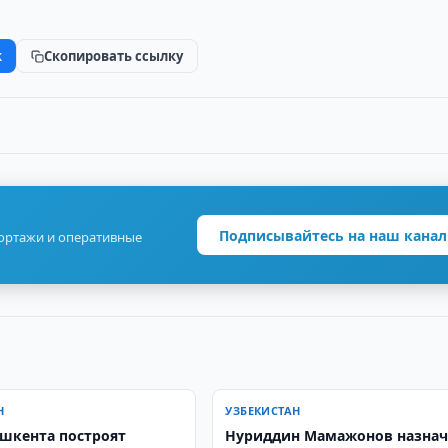
k
Скопировать ссылку
Подписывайтесь на наш канал
портажи и оперативные
Н
УЗБЕКИСТАН
ашкента построят
Нуриддин Мамажонов назнач