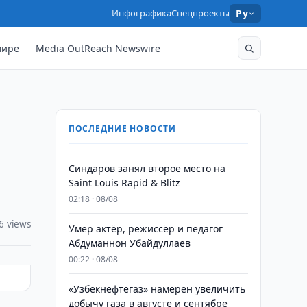
Инфографика
Спецпроекты
Ру
мире
Media OutReach Newswire
ПОСЛЕДНИЕ НОВОСТИ
Синдаров занял второе место на
Saint Louis Rapid & Blitz
02:18 · 08/08
6 views
Умер актёр, режиссёр и педагог
Абдуманнон Убайдуллаев
00:22 · 08/08
«Узбекнефтегаз» намерен увеличить
добычу газа в августе и сентябре