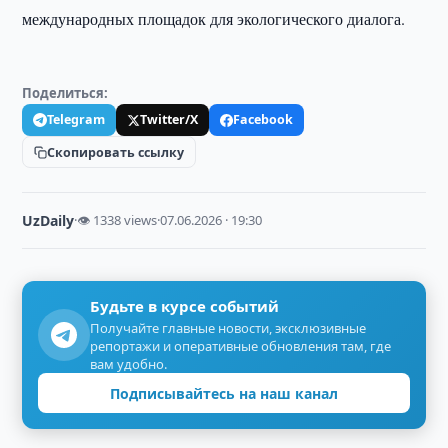
международных площадок для экологического диалога.
Поделиться:
Telegram
Twitter/X
Facebook
Скопировать ссылку
UzDaily
·
👁 1338 views
·
07.06.2026 · 19:30
Будьте в курсе событий
Получайте главные новости, эксклюзивные
репортажи и оперативные обновления там, где
вам удобно.
Подписывайтесь на наш канал