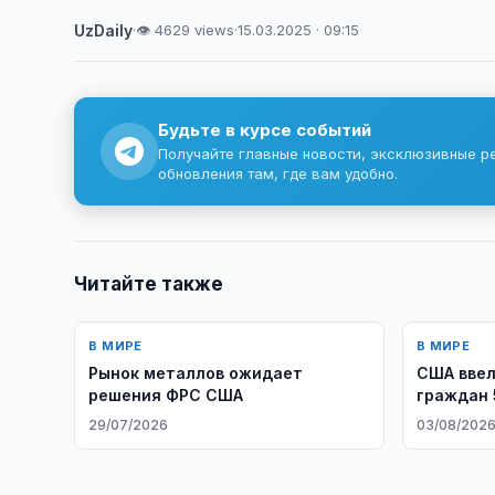
UzDaily
·
👁 4629 views
·
15.03.2025 · 09:15
Будьте в курсе событий
Получайте главные новости, эксклюзивные р
обновления там, где вам удобно.
Читайте также
В МИРЕ
В МИРЕ
Рынок металлов ожидает
США ввел
решения ФРС США
граждан 
29/07/2026
03/08/202