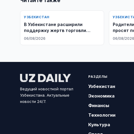
Читайте также
УЗБЕКИСТАН
УЗБЕКИСТ
В Узбекистане расширили
Родители
поддержку жертв торговли
просят п
людьми
средства
06/08/2026
06/08/202
РАЗДЕЛЫ
Узбекистан
Ведущий новостной портал
Узбекистана. Актуальные
Экономика
новости 24/7.
Финансы
Технологии
Культура