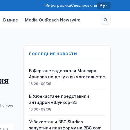
Инфографика
Спецпроекты
Ру
В мире
Media OutReach Newswire
ПОСЛЕДНИЕ НОВОСТИ
В Фергане задержали Мансура
ия
Арипова по делу о вымогательстве
16:20 · 09/08
В Узбекистане представили
антидрон «Шункор-8»
5 views
16:00 · 09/08
Узбекистан и BBC Studios
запустили платформу на BBC.com
мата