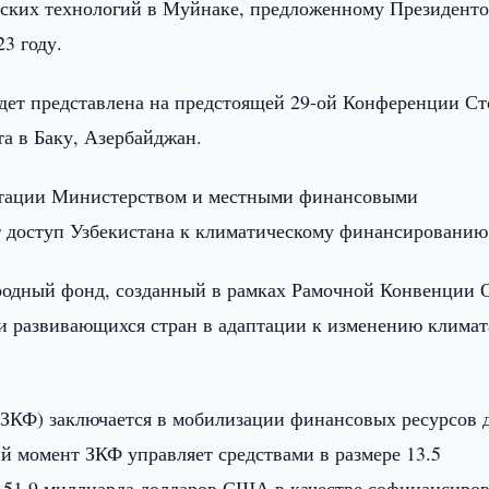
ческих технологий в Муйнаке, предложенному Президент
3 году.
удет представлена на предстоящей 29-ой Конференции С
 в Баку, Азербайджан.
итации Министерством и местными финансовыми
т доступ Узбекистана к климатическому финансированию
родный фонд, созданный в рамках Рамочной Конвенции
 развивающихся стран в адаптации к изменению климат
(ЗКФ) заключается в мобилизации финансовых ресурсов 
й момент ЗКФ управляет средствами в размере 13.5
 51.9 миллиарда долларов США в качестве софинансиров