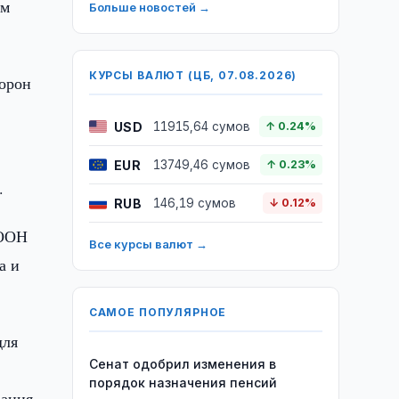
ом
Больше новостей →
КУРСЫ ВАЛЮТ (ЦБ, 07.08.2026)
торон
USD
11915,64 сумов
↑ 0.24%
EUR
13749,46 сумов
↑ 0.23%
.
RUB
146,19 сумов
↓ 0.12%
 ООН
Все курсы валют →
а и
САМОЕ ПОПУЛЯРНОЕ
для
Сенат одобрил изменения в
порядок назначения пенсий
ания.