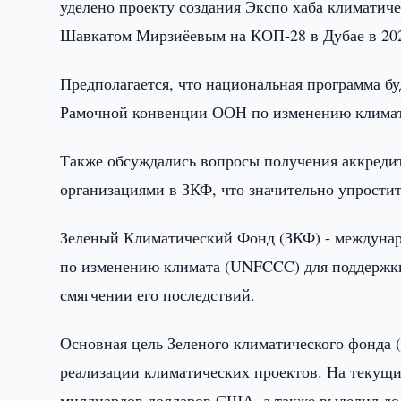
уделено проекту создания Экспо хаба климати
Шавкатом Мирзиёевым на КОП-28 в Дубае в 202
Предполагается, что национальная программа б
Рамочной конвенции ООН по изменению климата
Также обсуждались вопросы получения аккред
организациями в ЗКФ, что значительно упрости
Зеленый Климатический Фонд (ЗКФ) - междуна
по изменению климата (UNFCCC) для поддержки
смягчении его последствий.
Основная цель Зеленого климатического фонда 
реализации климатических проектов. На текущи
миллиардов долларов США, а также выделил до