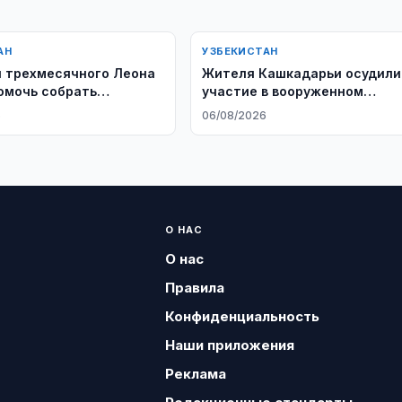
АН
УЗБЕКИСТАН
 трехмесячного Леона
Жителя Кашкадарьи осудили
омочь собрать
участие в вооруженном
 на лечение
конфликте
6
06/08/2026
О НАС
О нас
Правила
Конфиденциальность
Наши приложения
Реклама