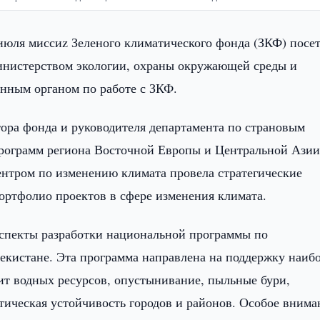
июля миссиz Зеленого климатического фонда (ЗКФ) посе
нистерством экологии, охраны окружающей среды и
нным органом по работе с ЗКФ.
тора фонда и руководителя департамента по страновым
рограмм региона Восточной Европы и Центральной Ази
нтром по изменению климата провела стратегические
ортфолио проектов в сфере изменения климата.
аспекты разработки национальной программы по
кистане. Эта программа направлена на поддержку наиб
ит водных ресурсов, опустынивание, пыльные бури,
тическая устойчивость городов и районов. Особое внима