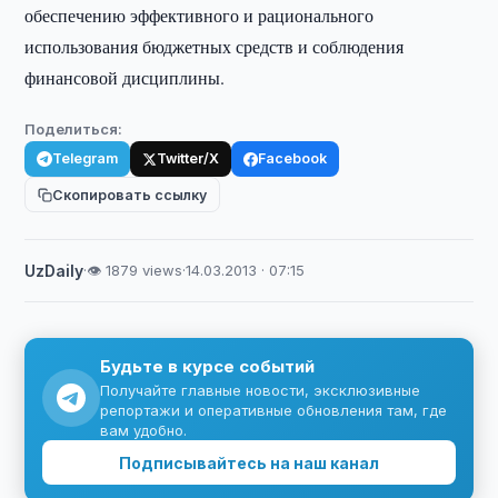
обеспечению эффективного и рационального
использования бюджетных средств и соблюдения
финансовой дисциплины.
Поделиться:
Telegram
Twitter/X
Facebook
Скопировать ссылку
UzDaily
·
👁 1879 views
·
14.03.2013 · 07:15
Будьте в курсе событий
Получайте главные новости, эксклюзивные
репортажи и оперативные обновления там, где
вам удобно.
Подписывайтесь на наш канал