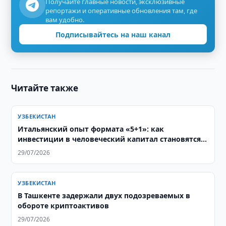
Получайте главные новости, эксклюзивные
репортажи и оперативные обновления там, где
вам удобно.
Подписывайтесь на наш канал
Читайте также
УЗБЕКИСТАН
Итальянский опыт формата «5+1»: как
инвестиции в человеческий капитал становятся
основой стратегического партнерства с
29/07/2026
Центральной Азией
УЗБЕКИСТАН
В Ташкенте задержали двух подозреваемых в
обороте криптоактивов
29/07/2026