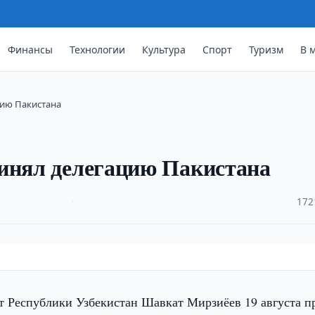
Финансы
Технологии
Культура
Спорт
Туризм
В 
цию Пакистана
ринял делегацию Пакистана
·
172
т Республики Узбекистан Шавкат Мирзиёев 19 августа п