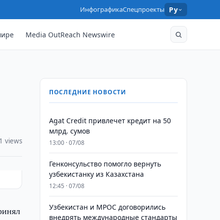
Инфографика
Спецпроекты
Ру
мире
Media OutReach Newswire
ПОСЛЕДНИЕ НОВОСТИ
Agat Credit привлечет кредит на 50
млрд. сумов
1 views
13:00 · 07/08
Генконсульство помогло вернуть
узбекистанку из Казахстана
12:45 · 07/08
Узбекистан и MPOC договорились
ринял
внедрять международные стандарты