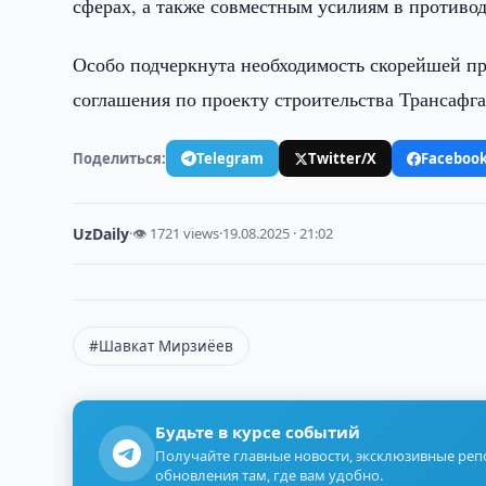
сферах, а также совместным усилиям в противо
Особо подчеркнута необходимость скорейшей п
соглашения по проекту строительства Трансафг
Поделиться:
Telegram
Twitter/X
Faceboo
UzDaily
·
👁 1721 views
·
19.08.2025 · 21:02
#Шавкат Мирзиёев
Будьте в курсе событий
Получайте главные новости, эксклюзивные ре
обновления там, где вам удобно.