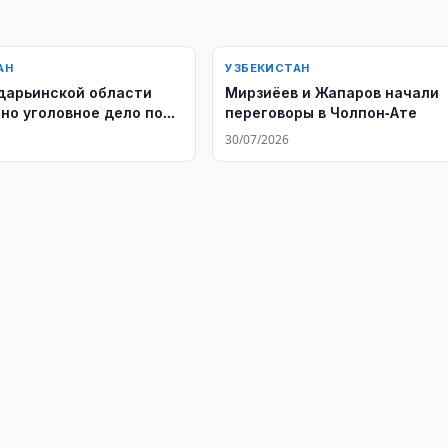
АН
УЗБЕКИСТАН
урхандарьинской области
Мирзиёев и Жапаров начали
но уголовное дело по
переговоры в Чолпон-Ате
аконьерства
30/07/2026