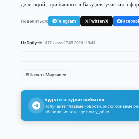
делегаций, прибывших в Баку для участия в фор
Поделиться:
Telegram
Twitter/X
Faceboo
UzDaily
·
👁 1417 views
·
17.05.2026 · 13:44
#Шавкат Мирзиёев
Будьте в курсе событий
Получайте главные новости, эксклюзивные р
обновления там, где вам удобно.