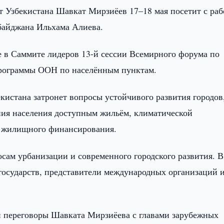
т Узбекистана Шавкат Мирзиёев 17–18 мая посетит с ра
байджана Ильхама Алиева.
ие в Саммите лидеров 13-й сессии Всемирного форума по
Программы ООН по населённым пунктам.
кистана затронет вопросы устойчивого развития городов
ния населения доступным жильём, климатической
в жилищного финансирования.
ам урбанизации и современного городского развития. В
государств, представители международных организаций 
и переговоры Шавката Мирзиёева с главами зарубежных