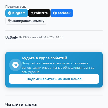
Поделиться:
Telegram
Twitter/X
Facebook
Скопировать ссылку
UzDaily
·
👁 1372 views
·
24.04.2025 · 14:45
Будьте в курсе событий
Получайте главные новости, эксклюзивные
репортажи и оперативные обновления там, где
вам удобно.
Подписывайтесь на наш канал
Читайте также