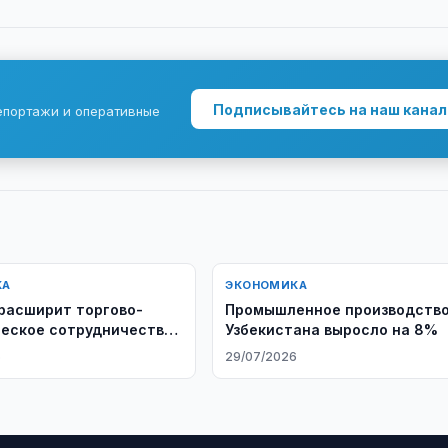
Подписывайтесь на наш канал
епортажи и оперативные
КА
ЭКОНОМИКА
расширит торгово-
Промышленное производств
еское сотрудничество
Узбекистана выросло на 8%
станом
6
29/07/2026