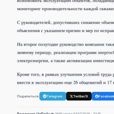
возобновить эксплуатацию объектов, обладающи
мониторинг производительности каждой скважи
С руководителей, допустивших снижение объемо
объяснения с указанием причин и мер по испра
На второе полугодие руководство компании такж
зимнему периоду, реализации программ энергос
электроэнергии, а также активизации инвестиц
Кроме того, в рамках улучшения условий труда 
ввести в эксплуатацию еще 26 общежитий и 17 
Поделиться:
Telegram
Twitter/X
Faceboo
Редакция UzDaily
·
👁 2681 views
·
07.07.2026 · 22:15