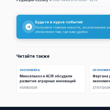
Будьте в курсе событий
Получайте главные новости, эксклюзивные р
обновления там, где вам удобно.
Читайте также
ЭКОНОМИКА
ЭКОНОМИ
Минсельхоз и ACIR обсудили
Фергана 
развитие аграрных инноваций
экономич
с Афгани
05/08/2026
27/07/202