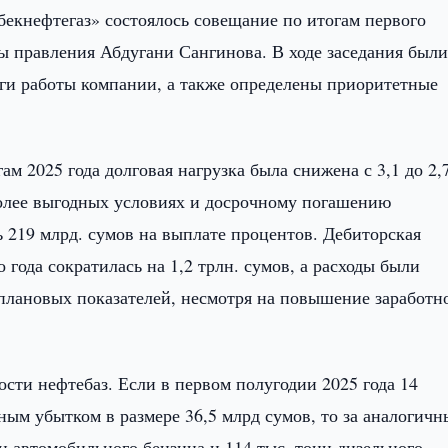
екнефтегаз» состоялось совещание по итогам первого
вы правления Абдугани Сангинова. В ходе заседания был
ги работы компании, а также определены приоритетные
м 2025 года долговая нагрузка была снижена с 3,1 до 2,7
более выгодных условиях и досрочному погашению
 219 млрд. сумов на выплате процентов. Дебиторская
года сократилась на 1,2 трлн. сумов, а расходы были
плановых показателей, несмотря на повышение заработн
сти нефтебаз. Если в первом полугодии 2025 года 14
ым убытком в размере 36,5 млрд сумов, то за аналогич
нн автомобильного бензина и 114 тыс. тонн дизельного