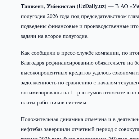
Ташкент, Узбекистан (UzDaily.uz) —
В АО «Узб
полугодия 2026 года под председательством гла
подведены финансовые и производственные ито
задачи на второе полугодие.
Как сообщили в пресс-службе компании, по итога
Благодаря рефинансированию обязательств на 
высокопроцентных кредитов удалось сэкономить
задолженность по сравнению с началом текущего 
оптимизированы на 1 трлн сумов относительно 
платы работников системы.
Положительная динамика отмечена и в деятельно
нефтебаз завершили отчетный период с совокупн
период 2026 года было реализовано 250 тыс. то