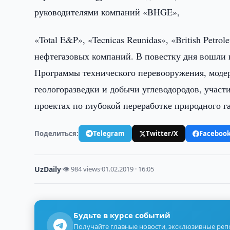
руководителями компаний «BHGE»,
«Total E&P», «Tecnicas Reunidas», «British Pet
нефтегазовых компаний. В повестку дня вошли 
Программы технического перевооружения, модер
геологоразведки и добычи углеводородов, учас
проектах по глубокой переработке природного га
Поделиться:
Telegram
Twitter/X
Faceboo
UzDaily
·
👁 984 views
·
01.02.2019 · 16:05
Будьте в курсе событий
Получайте главные новости, эксклюзивные ре