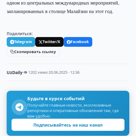
одном из центральных международных мероприятий,
запланированных в столице Малайзии на этот год.
Поделиться:
Telegram
Twitter/X
Facebook
Скопировать ссылку
UzDaily
·
👁 1202 views
·
20.06.2025 · 12:36
Будьте в курсе событий
Получайте главные новости, эксклюзивные
репортажи и оперативные обновления там, где
вам удобно.
Подписывайтесь на наш канал