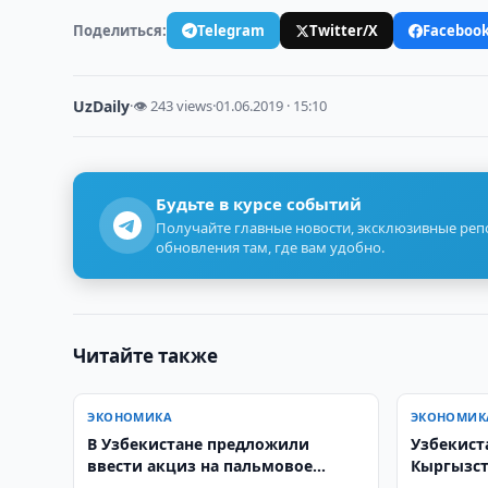
Поделиться:
Telegram
Twitter/X
Faceboo
UzDaily
·
👁 243 views
·
01.06.2019 · 15:10
Будьте в курсе событий
Получайте главные новости, эксклюзивные ре
обновления там, где вам удобно.
Читайте также
ЭКОНОМИКА
ЭКОНОМИК
В Узбекистане предложили
Узбекист
ввести акциз на пальмовое
Кыргызста
масло
топлива