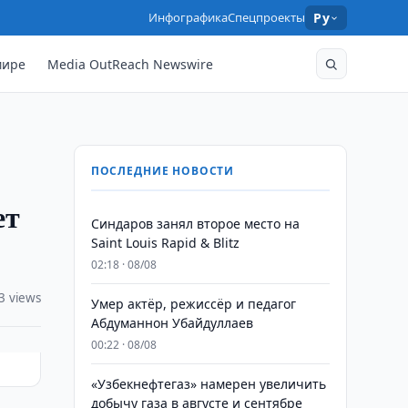
Инфографика
Спецпроекты
Ру
мире
Media OutReach Newswire
ПОСЛЕДНИЕ НОВОСТИ
ет
Синдаров занял второе место на
Saint Louis Rapid & Blitz
02:18 · 08/08
3 views
Умер актёр, режиссёр и педагог
Абдуманнон Убайдуллаев
00:22 · 08/08
«Узбекнефтегаз» намерен увеличить
добычу газа в августе и сентябре