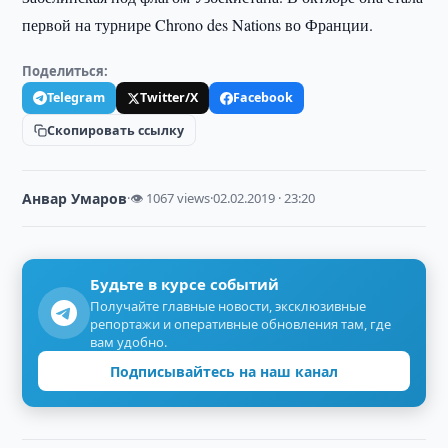
первой на турнире Chrono des Nations во Франции.
Поделиться:
Telegram
Twitter/X
Facebook
Скопировать ссылку
Анвар Умаров
·
👁 1067 views
·
02.02.2019 · 23:20
Будьте в курсе событий
Получайте главные новости, эксклюзивные
репортажи и оперативные обновления там, где
вам удобно.
Подписывайтесь на наш канал