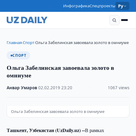
Инфографика
Спецпроекты
Ру
Главная
Спорт
Ольга Забелинская завоевала золото в омниуме
›
›
СПОРТ
Ольга Забелинская завоевала золото в
омниуме
Анвар Умаров
·
02.02.2019
·
23:20
·
1067 views
Ольга Забелинская завоевала золото в омниуме
Ташкент, Узбекистан (UzDaily.uz) --
В рамках