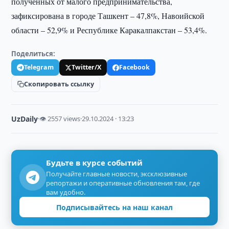
полученных от малого предпринимательства,
зафиксирована в городе Ташкент – 47,8%, Навоийской
области – 52,9% и Республике Каракалпакстан – 53,4%.
Поделиться:
Telegram
Twitter/X
Facebook
Скопировать ссылку
UzDaily
·
👁 2557 views
·
29.10.2024 · 13:23
Будьте в курсе событий
Получайте главные новости, эксклюзивные
репортажи и оперативные обновления там, где
вам удобно.
Подписывайтесь на наш канал