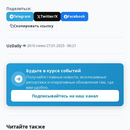
Поделиться:
Telegram
Twitter/X
Facebook
Скопировать ссылку
UzDaily
·
👁 2610 views
·
27.01.2025 · 06:21
Будьте в курсе событий
Получайте главные новости, эксклюзивные
репортажи и оперативные обновления там, где
вам удобно.
Подписывайтесь на наш канал
Читайте также