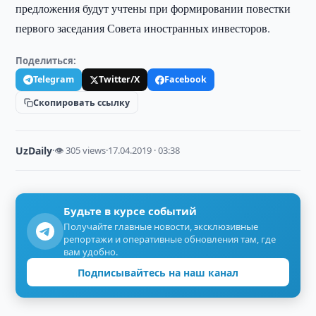
предложения будут учтены при формировании повестки
первого заседания Совета иностранных инвесторов.
Поделиться:
Telegram
Twitter/X
Facebook
Скопировать ссылку
UzDaily
·
👁 305 views
·
17.04.2019 · 03:38
Будьте в курсе событий
Получайте главные новости, эксклюзивные
репортажи и оперативные обновления там, где
вам удобно.
Подписывайтесь на наш канал