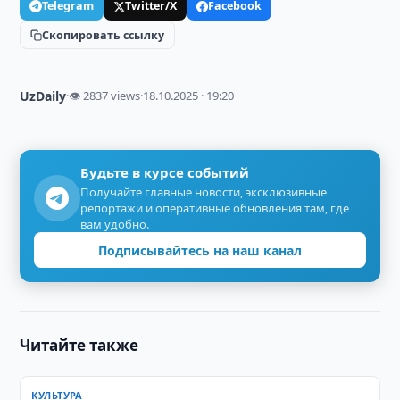
Telegram
Twitter/X
Facebook
Скопировать ссылку
UzDaily
·
👁 2837 views
·
18.10.2025 · 19:20
Будьте в курсе событий
Получайте главные новости, эксклюзивные
репортажи и оперативные обновления там, где
вам удобно.
Подписывайтесь на наш канал
Читайте также
КУЛЬТУРА