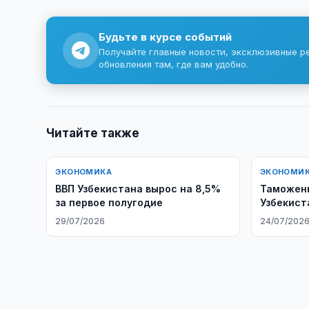
Будьте в курсе событий
Получайте главные новости, эксклюзивные р
обновления там, где вам удобно.
Читайте также
ЭКОНОМИКА
ЭКОНОМИ
ВВП Узбекистана вырос на 8,5%
Таможен
за первое полугодие
Узбекист
сотрудни
29/07/2026
24/07/202