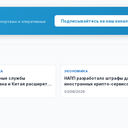
Подписывайтесь на наш канал
епортажи и оперативные
КА
ЭКОНОМИКА
ные службы
НАПП разработало штрафы д
ана и Китая расширят
иностранных крипто-сервисо
чество
Узбекистане
6
03/08/2026