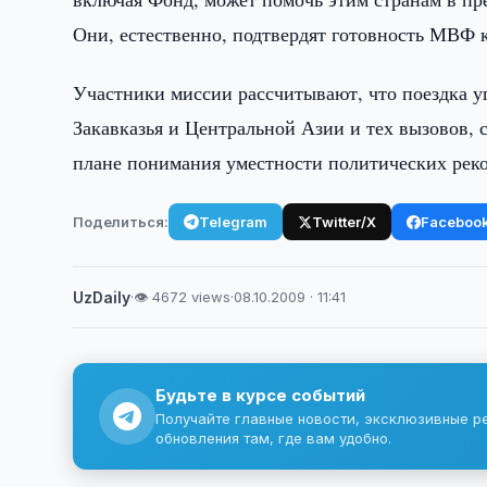
Они, естественно, подтвердят готовность МВФ 
Участники миссии рассчитывают, что поездка у
Закавказья и Центральной Азии и тех вызовов, 
плане понимания уместности политических ре
Поделиться:
Telegram
Twitter/X
Faceboo
UzDaily
·
👁 4672 views
·
08.10.2009 · 11:41
Будьте в курсе событий
Получайте главные новости, эксклюзивные р
обновления там, где вам удобно.