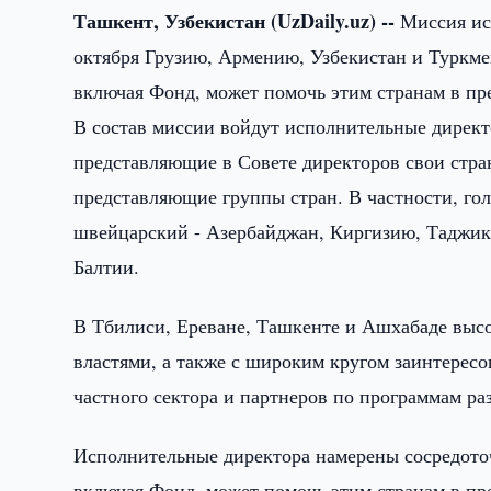
Ташкент, Узбекистан (UzDaily.uz) --
Миссия ис
октября Грузию, Армению, Узбекистан и Туркме
включая Фонд, может помочь этим странам в пр
В состав миссии войдут исполнительные дирек
представляющие в Совете директоров свои стр
представляющие группы стран. В частности, го
швейцарский - Азербайджан, Киргизию, Таджики
Балтии.
В Тбилиси, Ереване, Ташкенте и Ашхабаде выс
властями, а также с широким кругом заинтересо
частного сектора и партнеров по программам ра
Исполнительные директора намерены сосредоточ
включая Фонд, может помочь этим странам в пр