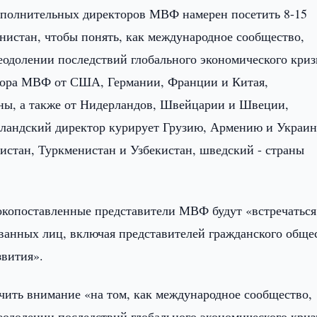
полнительных директоров МВФ намерен посетить 8-15
нистан, чтобы понять, как международное сообщество,
еодолении последствий глобального экономического криз
тора МВФ от США, Германии, Франции и Китая,
аны, а также от Нидерландов, Швейцарии и Швеции,
лландский директор курирует Грузию, Армению и Украин
стан, Туркменистан и Узбекистан, шведский - страны
окопоставленные представители МВФ будут «встречаться
ванных лиц, включая представителей гражданского обще
звития».
ить внимание «на том, как международное сообщество,
еодолении последствий глобального экономического криз