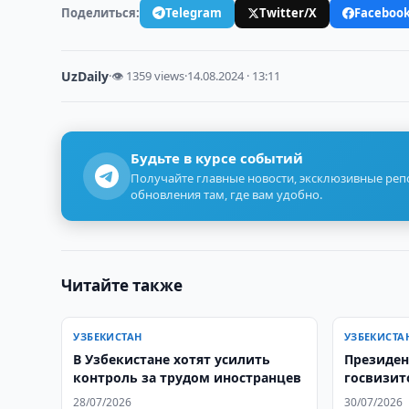
Поделиться:
Telegram
Twitter/X
Faceboo
UzDaily
·
👁 1359 views
·
14.08.2024 · 13:11
Будьте в курсе событий
Получайте главные новости, эксклюзивные ре
обновления там, где вам удобно.
Читайте также
УЗБЕКИСТАН
УЗБЕКИСТА
В Узбекистане хотят усилить
Президен
контроль за трудом иностранцев
госвизит
28/07/2026
30/07/2026