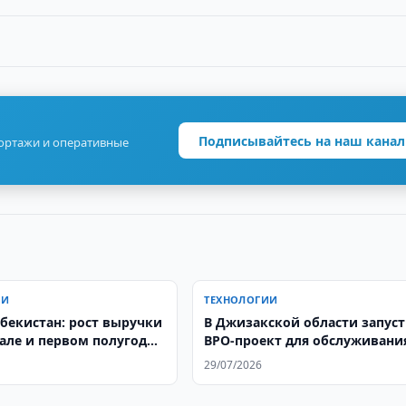
Подписывайтесь на наш канал
портажи и оперативные
ИИ
ТЕХНОЛОГИИ
збекистан: рост выручки
В Джизакской области запус
тале и первом полугодии
BPO-проект для обслуживани
грузоперевозок в США
29/07/2026