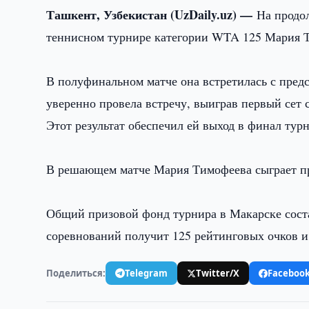
Ташкент, Узбекистан (UzDaily.uz) —
На продо
теннисном турнире категории WTA 125 Мария 
В полуфинальном матче она встретилась с пре
уверенно провела встречу, выиграв первый сет со
Этот результат обеспечил ей выход в финал тур
В решающем матче Мария Тимофеева сыграет пр
Общий призовой фонд турнира в Макарске сост
соревнований получит 125 рейтинговых очков и
Поделиться:
Telegram
Twitter/X
Faceboo