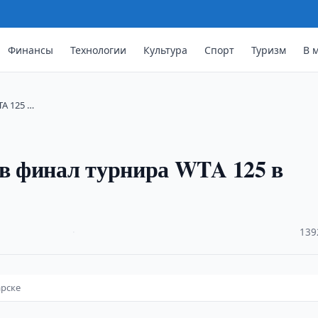
Финансы
Технологии
Культура
Спорт
Туризм
В 
A 125 …
в финал турнира WTA 125 в
·
139
арске