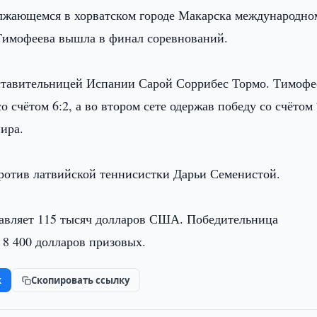
лжающемся в хорватском городе Макарска международно
Тимофеева вышла в финал соревнований.
дставительницей Испании Сарой Соррибес Тормо. Тимофе
 счётом 6:2, а во втором сете одержав победу со счётом 
нира.
отив латвийской теннисистки Дарьи Семенистой.
авляет 115 тысяч долларов США. Победительница
 8 400 долларов призовых.
k
Скопировать ссылку