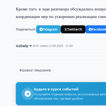
Кроме того, в ходе разговора обсуждались вопр
координации мер по ускорению реализации сов
Поделиться:
Telegram
Twitter/X
Faceboo
UzDaily
·
👁 4141 views
·
12.09.2025 · 21:43
#Шавкат Мирзиёев
Будьте в курсе событий
Получайте главные новости, эксклюзивные ре
обновления там, где вам удобно.