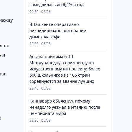
замедлилась до 6,4% в год
00:39 · 06/08
 между
В Ташкенте оперативно
ликвидировано возгорание
дымохода кафе
23:00 · 05/08
я по
ь и
Астана принимает III
Международную олимпиаду по
искусственному интеллекту: более
тан
500 школьников из 106 стран
соревнуются за звание лучших
22:45 · 05/08
Каннаваро объяснил, почему
ненадолго уезжал в Италию после
чемпионата мира
и
22:35 · 05/08