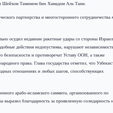
ар Шейхом Тамимом бин Хамадом Аль Тани.
ческого партнерства и многостороннего сотрудничества
льно осудил недавние ракетные удары со стороны Израил
 подобные действия недопустимы, нарушают независимост
его безопасности и противоречат Уставу ООН, а также
одного права. Глава государства отметил, что Узбекис
родных отношениях и любых шагов, способствующих
енного арабо-исламского саммита, организованного по
ны выразил благодарность за проявленную солидарность 