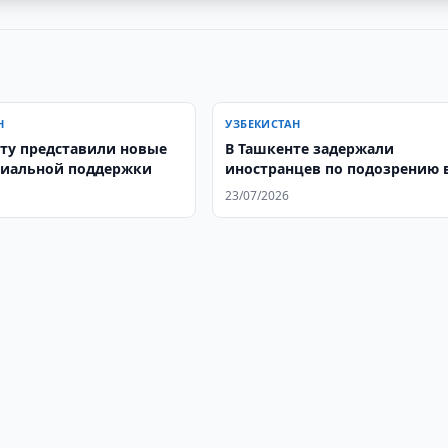
Н
УЗБЕКИСТАН
ту представили новые
В Ташкенте задержали
циальной поддержки
иностранцев по подозрению 
сбыте наркотиков
23/07/2026