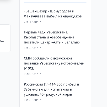
«Башакшехир» Шомуродова и
Файзуллаева выбыл из еврокубков
23:14 · 30/07
Первые леди Узбекистана,
Кыргызстана и Азербайджана
в
посетили центр «Алтын Балалык»
15:30 · 31/07
СМИ сообщили о возможной
поставке Узбекистану истребителей
J-10CE
10:00 · 31/07
Российский Ил-114-300 прибыл в
Узбекистан для испытаний в
условиях 40-градусной жары
17:30 · 30/07