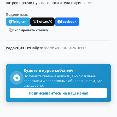
литров против нулевого показателя годом ранее.
Поделиться:
Telegram
Twitter/X
Facebook
Скопировать ссылку
Редакция UzDaily
·
👁 866 views
·
03.07.2026 · 09:15
Будьте в курсе событий
Получайте главные новости, эксклюзивные
репортажи и оперативные обновления там, где
вам удобно.
Подписывайтесь на наш канал