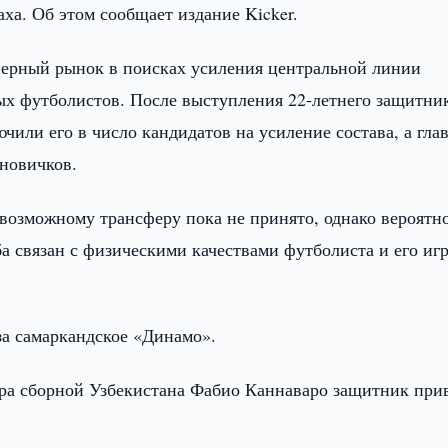
ха. Об этом сообщает издание Kicker.
ферный рынок в поисках усиления центральной линии
х футболистов. После выступления 22-летнего защитни
или его в число кандидатов на усиление состава, а гла
 новичков.
 возможному трансферу пока не принято, однако вероятн
ба связан с физическими качествами футболиста и его и
за самаркандское «Динамо».
ера сборной Узбекистана Фабио Каннаваро защитник при