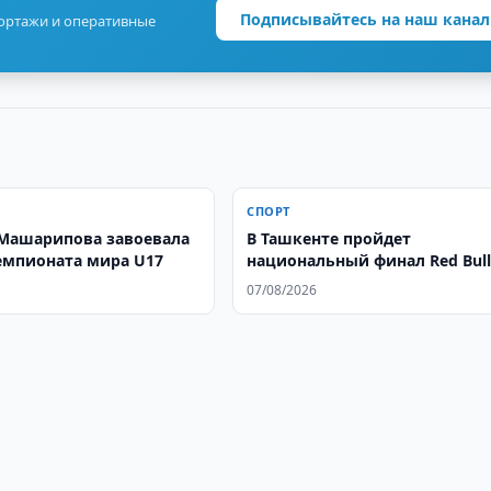
Подписывайтесь на наш канал
портажи и оперативные
СПОРТ
Машарипова завоевала
В Ташкенте пройдет
емпионата мира U17
национальный финал Red Bul
Dance Your Style
07/08/2026