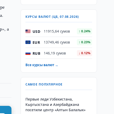
гре
а.
КУРСЫ ВАЛЮТ (ЦБ, 07.08.2026)
р», а
USD
11915,64 сумов
↑ 0.24%
EUR
13749,46 сумов
↑ 0.23%
RUB
146,19 сумов
↓ 0.12%
Все курсы валют →
САМОЕ ПОПУЛЯРНОЕ
Первые леди Узбекистана,
Кыргызстана и Азербайджана
посетили центр «Алтын Балалык»