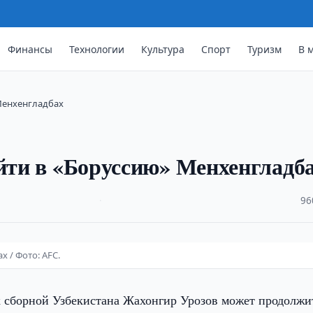
Финансы
Технологии
Культура
Спорт
Туризм
В 
 Менхенгладбах
ейти в «Боруссию» Менхенгладб
·
96
 / Фото: AFC.
 сборной Узбекистана Жахонгир Урозов может продолжи