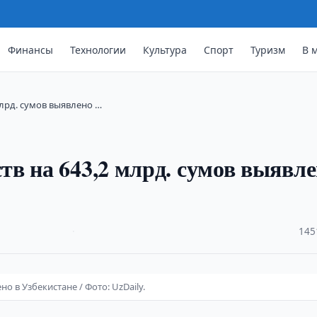
Финансы
Технологии
Культура
Спорт
Туризм
В 
лрд. сумов выявлено …
в на 643,2 млрд. сумов выявл
·
145
 в Узбекистане / Фото: UzDaily.