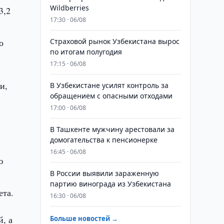
Wildberries
3,2
17:30 · 06/08
о
Страховой рынок Узбекистана вырос
по итогам полугодия
17:15 · 06/08
и,
В Узбекистане усилят контроль за
обращением с опасными отходами
17:00 · 06/08
В Ташкенте мужчину арестовали за
домогательства к пенсионерке
16:45 · 06/08
ю
В России выявили зараженную
партию винограда из Узбекистана
ета.
16:30 · 06/08
й, а
Больше новостей →