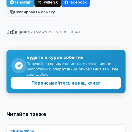
Telegram
Twitter/X
Facebook
Скопировать ссылку
UzDaily
·
👁 929 views
·
22.05.2019 · 10:43
Будьте в курсе событий
Получайте главные новости, эксклюзивные
репортажи и оперативные обновления там, где
вам удобно.
Подписывайтесь на наш канал
Читайте также
ЭКОНОМИКА