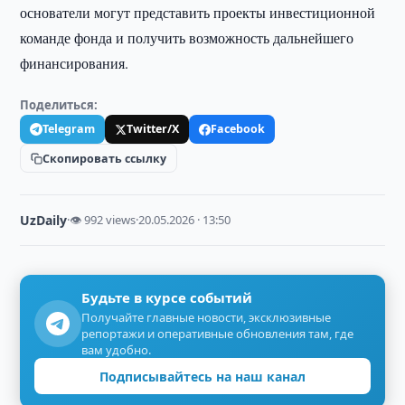
основатели могут представить проекты инвестиционной
команде фонда и получить возможность дальнейшего
финансирования.
Поделиться:
Telegram
Twitter/X
Facebook
Скопировать ссылку
UzDaily
·
👁 992 views
·
20.05.2026 · 13:50
Будьте в курсе событий
Получайте главные новости, эксклюзивные
репортажи и оперативные обновления там, где
вам удобно.
Подписывайтесь на наш канал