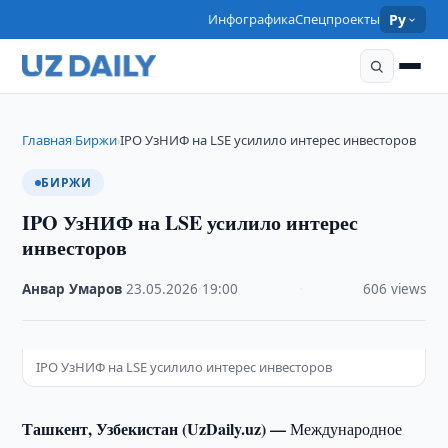
Инфографика
Спецпроекты
Ру
Главная
Биржи
IPO УзНИФ на LSE усилило интерес инвесторов
›
›
БИРЖИ
IPO УзНИФ на LSE усилило интерес
инвесторов
Анвар Умаров
·
23.05.2026
·
19:00
·
606 views
IPO УзНИФ на LSE усилило интерес инвесторов
Ташкент, Узбекистан (UzDaily.uz) —
Международное