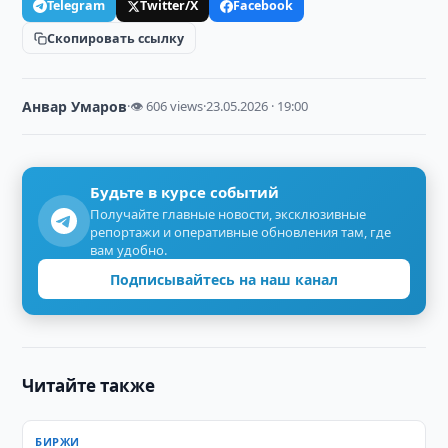
Telegram
Twitter/X
Facebook
Скопировать ссылку
Анвар Умаров
·
👁 606 views
·
23.05.2026 · 19:00
Будьте в курсе событий
Получайте главные новости, эксклюзивные
репортажи и оперативные обновления там, где
вам удобно.
Подписывайтесь на наш канал
Читайте также
БИРЖИ