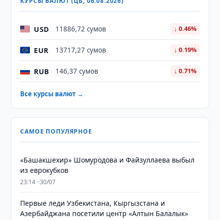
КУРСЫ ВАЛЮТ (ЦБ, 06.08.2026)
USD
11886,72 сумов
↓ 0.46%
EUR
13717,27 сумов
↓ 0.19%
RUB
146,37 сумов
↓ 0.71%
Все курсы валют →
САМОЕ ПОПУЛЯРНОЕ
«Башакшехир» Шомуродова и Файзуллаева выбыл
из еврокубков
23:14 · 30/07
Первые леди Узбекистана, Кыргызстана и
Азербайджана посетили центр «Алтын Балалык»