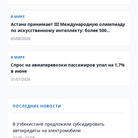
В МИРЕ
Астана принимает III Международную олимпиаду
по искусственному интеллекту: более 500
школьников из 106 стран соревнуются за звание
05/08/2026
лучших
В МИРЕ
Спрос на авиаперевозки пассажиров упал на 1,7%
в июне
31/07/2026
ПОСЛЕДНИЕ НОВОСТИ
В Узбекистане предложили субсидировать
автокредиты на электромобили
22:45 · 07/08