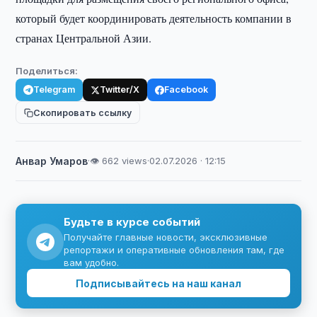
который будет координировать деятельность компании в
странах Центральной Азии.
Поделиться:
Telegram
Twitter/X
Facebook
Скопировать ссылку
Анвар Умаров
·
👁 662 views
·
02.07.2026 · 12:15
Будьте в курсе событий
Получайте главные новости, эксклюзивные
репортажи и оперативные обновления там, где
вам удобно.
Подписывайтесь на наш канал