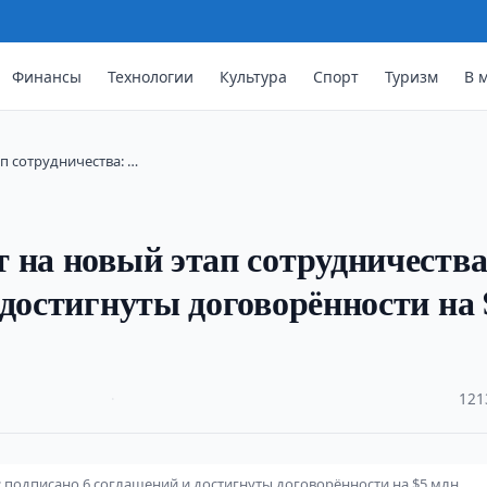
Финансы
Технологии
Культура
Спорт
Туризм
В 
п сотрудничества: …
 на новый этап сотрудничества
 достигнуты договорённости на 
·
121
: подписано 6 соглашений и достигнуты договорённости на $5 млн.