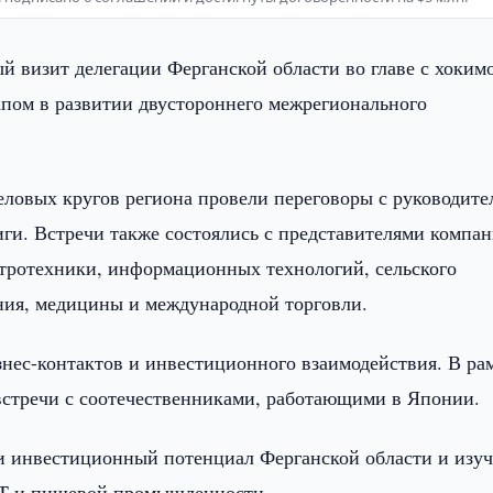
й визит делегации Ферганской области во главе с хоким
пом в развитии двустороннего межрегионального
еловых кругов региона провели переговоры с руководит
иги. Встречи также состоялись с представителями компан
тротехники, информационных технологий, сельского
ния, медицины и международной торговли.
нес-контактов и инвестиционного взаимодействия. В ра
 встречи с соотечественниками, работающими в Японии.
и инвестиционный потенциал Ферганской области и изу
IT и пищевой промышленности.