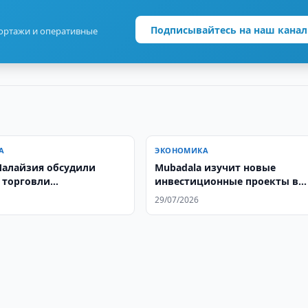
Подписывайтесь на наш канал
портажи и оперативные
А
ЭКОНОМИКА
VO и Малайзия обсудили
Mubadala изучит новые
 торговли
инвестиционные проекты в
льными маслами
Узбекистане
29/07/2026