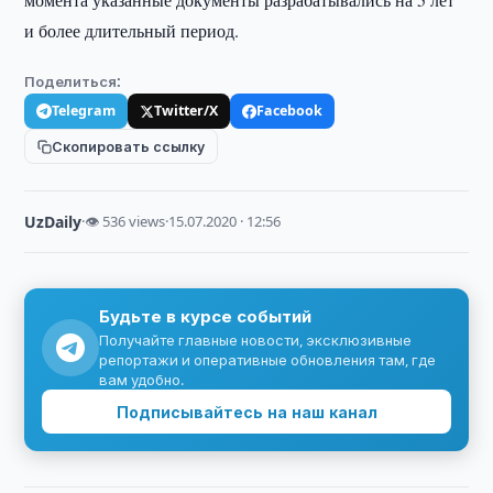
и более длительный период.
Поделиться:
Telegram
Twitter/X
Facebook
Скопировать ссылку
UzDaily
·
👁 536 views
·
15.07.2020 · 12:56
Будьте в курсе событий
Получайте главные новости, эксклюзивные
репортажи и оперативные обновления там, где
вам удобно.
Подписывайтесь на наш канал