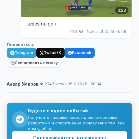
Поделиться:
Telegram
Twitter/X
Facebook
Скопировать ссылку
Анвар Умаров
·
👁 2747 views
·
05.11.2025 · 20:04
Будьте в курсе событий
Получайте главные новости, эксклюзивные
репортажи и оперативные обновления там, где
вам удобно.
Подписывайтесь на наш канал