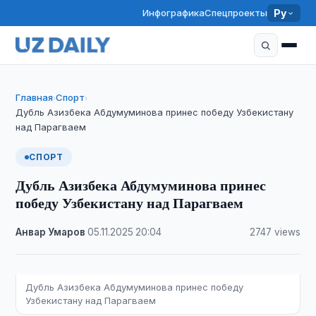
Инфографика
Спецпроекты
Ру
Главная
Спорт
›
›
Дубль Азизбека Абдумуминова принес победу Узбекистану
над Парагваем
СПОРТ
Дубль Азизбека Абдумуминова принес
победу Узбекистану над Парагваем
Анвар Умаров
·
05.11.2025
·
20:04
·
2747 views
Дубль Азизбека Абдумуминова принес победу
Узбекистану над Парагваем