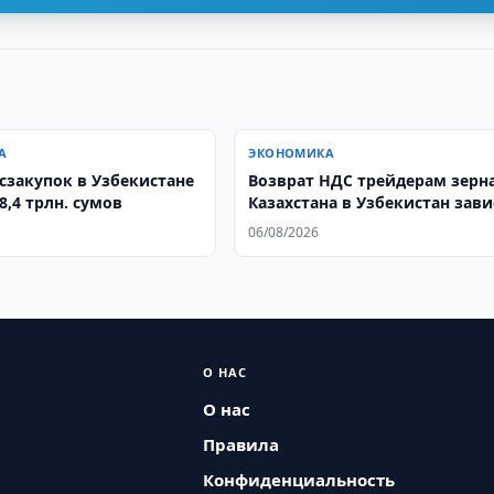
А
ЭКОНОМИКА
ем госзакупок в Узбекистане
Возврат НДС трейдерам зерн
8,4 трлн. сумов
Казахстана в Узбекистан зав
от голосования нового
06/08/2026
парламента
О НАС
О нас
Правила
Конфиденциальность