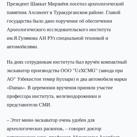
Президент Шавкат Мирзиёев посетил археологический
памятник Ахсикент в Туракурганском районе. Главой
государства было дано поручение об обеспечении
Археологического исследовательского института
им.Я.Гулямова АН РУз специальной техникой и
автомобилями.
На днях сотрудникам института был вручён компактный
экскаватор производства ООО "UzXCMG” (завода при
АО" Узбекистон темир йуллари) и два автомобиля марки
«Damas». В церемонии вручения приняли участие
профессора института, железнодорожники и
представители СМИ.
– Этот мини-экскаватор очень удобен для
археологических раскопок, – говорит доктор
исторических наук, профессор Абдулхамид Анорбоев. –