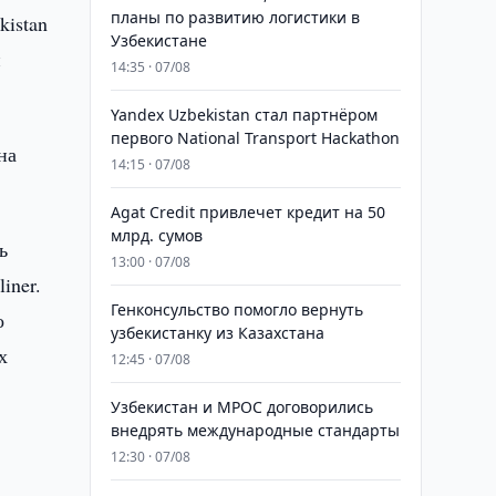
планы по развитию логистики в
istan
Узбекистане
и
14:35 · 07/08
Yandex Uzbekistan стал партнёром
первого National Transport Hackathon
на
14:15 · 07/08
Agat Credit привлечет кредит на 50
млрд. сумов
ь
13:00 · 07/08
iner.
Генконсульство помогло вернуть
о
узбекистанку из Казахстана
х
12:45 · 07/08
Узбекистан и MPOC договорились
внедрять международные стандарты
12:30 · 07/08