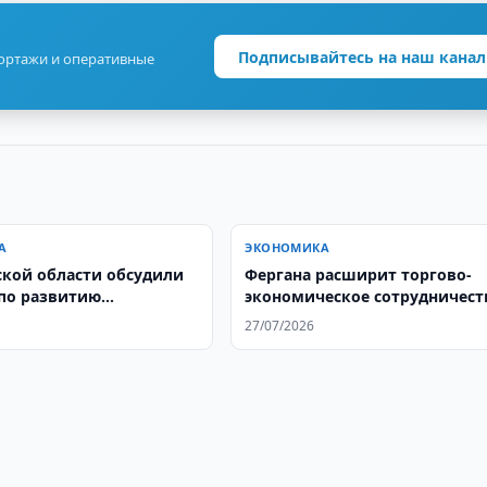
Подписывайтесь на наш канал
портажи и оперативные
А
ЭКОНОМИКА
ской области обсудили
Фергана расширит торгово-
по развитию
экономическое сотрудничест
бжения
Афганистаном
27/07/2026