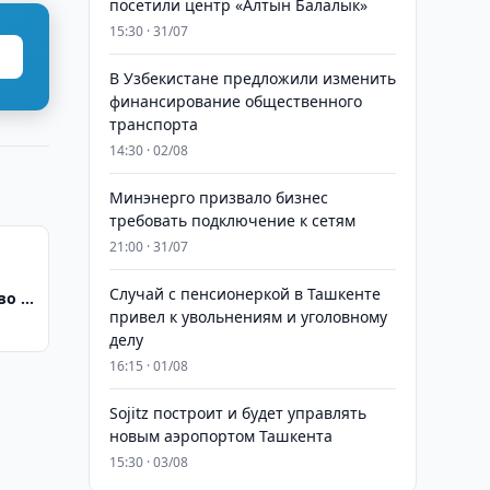
посетили центр «Алтын Балалык»
15:30 · 31/07
В Узбекистане предложили изменить
финансирование общественного
транспорта
14:30 · 02/08
Минэнерго призвало бизнес
требовать подключение к сетям
21:00 · 31/07
Случай с пенсионеркой в Ташкенте
во с
привел к увольнениям и уголовному
делу
16:15 · 01/08
Sojitz построит и будет управлять
новым аэропортом Ташкента
15:30 · 03/08