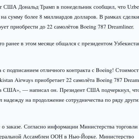
т США Дональд Трамп в понедельник сообщил, что Uzbek
 на сумму более 8 миллиардов долларов. В рамках сделк
ет приобрести до 22 самолётов Boeing 787 Dreamliner.
что ранее в этом месяце общался с президентом Узбекиста
 с подписанием отличного контракта с Boeing! Стоимост
stan Airways приобретает 22 самолёта Boeing 787 Dreaml
ст в США», — написал он. Президент США подчеркнул, чт
л надежду на продолжение сотрудничества по ряду други
е о заказе. Согласно информации Министерства торговли
неральной Ассамблеи ООН в Нью-Йорке. Министерство