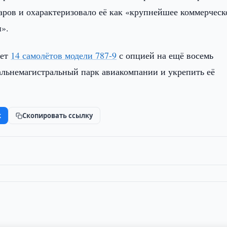
аров и охарактеризовало её как «крупнейшее коммерческ
и».
ает
14 самолётов модели 787-9
с опцией на ещё восемь
дальнемагистральный парк авиакомпании и укрепить её
k
Скопировать ссылку