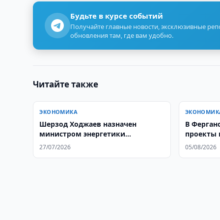
Будьте в курсе событий
Получайте главные новости, эксклюзивные ре
обновления там, где вам удобно.
Читайте также
ЭКОНОМИКА
ЭКОНОМИК
Шерзод Ходжаев назначен
В Ферган
министром энергетики
проекты 
Узбекистана
водосна
27/07/2026
05/08/2026