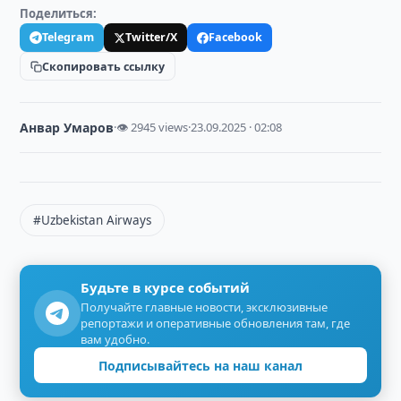
Поделиться:
Telegram
Twitter/X
Facebook
Скопировать ссылку
Анвар Умаров
·
👁 2945 views
·
23.09.2025 · 02:08
#Uzbekistan Airways
Будьте в курсе событий
Получайте главные новости, эксклюзивные
репортажи и оперативные обновления там, где
вам удобно.
Подписывайтесь на наш канал