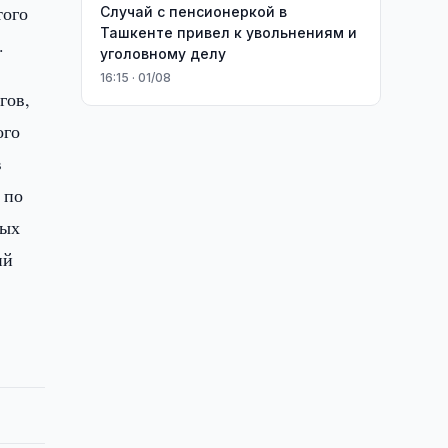
того
Случай с пенсионеркой в
Ташкенте привел к увольнениям и
.
уголовному делу
16:15 · 01/08
гов,
ого
в
 по
ных
ий