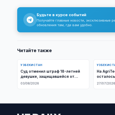
Будьте в курсе событий
Получайте главные новости, эксклюзивные р
обновления там, где вам удобно.
Читайте также
УЗБЕКИСТАН
УЗБЕКИСТ
Суд отменил штраф 18-летней
На AgriTe
девушке, защищавшейся от
осталось
домогательств бывшего тренера
03/08/2026
27/07/202