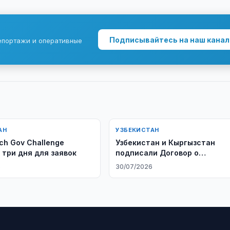
Подписывайтесь на наш канал
епортажи и оперативные
АН
УЗБЕКИСТАН
ch Gov Challenge
Узбекистан и Кыргызстан
 три дня для заявок
подписали Договор о
союзнических отношениях
6
30/07/2026