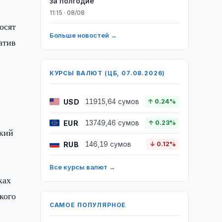
за полгодие
11:15 · 08/08
осят
Больше новостей →
атив
КУРСЫ ВАЛЮТ (ЦБ, 07.08.2026)
USD
11915,64 сумов
↑ 0.24%
EUR
13749,46 сумов
↑ 0.23%
ский
RUB
146,19 сумов
↓ 0.12%
Все курсы валют →
ках
кого
САМОЕ ПОПУЛЯРНОЕ