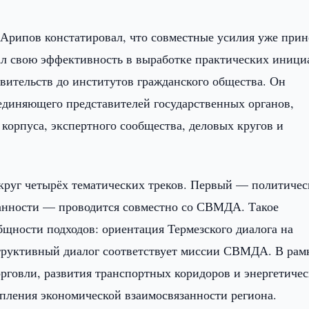
 Арипов констатировал, что совместные усилия уже прин
ал свою эффективность в выработке практических иници
вительств до институтов гражданского общества. Он
единяющего представителей государственных органов,
корпуса, экспертного сообщества, деловых кругов и
округ четырёх тематических треков. Первый — политиче
занности — проводится совместно со СВМДА. Такое
бщности подходов: ориентация Термезского диалога на
структивный диалог соответствует миссии СВМДА. В рам
рговли, развития транспортных коридоров и энергетичес
пления экономической взаимосвязанности региона.