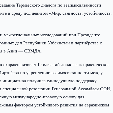
седание Термезского диалога по взаимосвязанности
е в среду под девизом «Мир, связность, устойчивость:
 и межрегиональных исследований при Президенте
анных дел Республики Узбекистан в партнёрстве с
рия в Азии — СВМДА.
охарактеризовал Термезский диалог как практическое
ирзиёева по укреплению взаимосвязанности между
о инициатива получила единодушную поддержку
 в специальной резолюции Генеральной Ассамблеи ООН,
срочную международно-правовую основу для
важным фактором устойчивого развития на евразийском