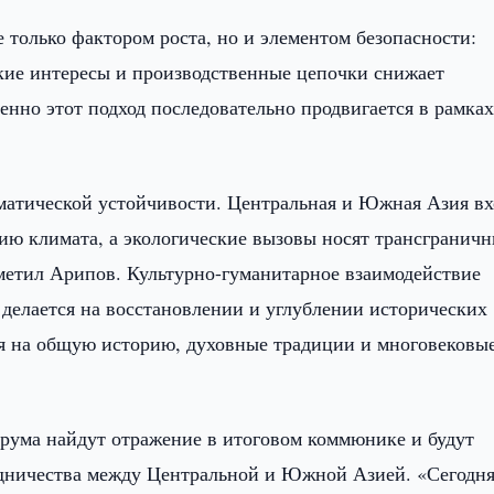
 только фактором роста, но и элементом безопасности:
ские интересы и производственные цепочки снижает
нно этот подход последовательно продвигается в рамка
матической устойчивости. Центральная и Южная Азия вх
нию климата, а экологические вызовы носят трансгранич
тметил Арипов. Культурно-гуманитарное взаимодействие
 делается на восстановлении и углублении исторических
я на общую историю, духовные традиции и многовековы
орума найдут отражение в итоговом коммюнике и будут
дничества между Центральной и Южной Азией. «Сегодн