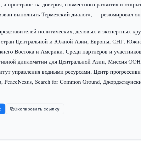
 а пространства доверия, совместного развития и откры
зван выполнять Термезский диалог», — резюмировал он
представителей политических, деловых и экспертных кру
з стран Центральной и Южной Азии, Европы, СНГ, Южн
ижнего Востока и Америки. Среди партнёров и участнико
тивной дипломатии для Центральной Азии, Миссия ООН
тут управления водными ресурсами, Центр прогрессив
, PeaceNexus, Search for Common Ground, Джорджтаунск
k
Скопировать ссылку