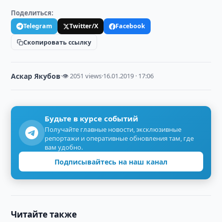
Поделиться:
Telegram
Twitter/X
Facebook
Скопировать ссылку
Аскар Якубов
·
👁 2051 views
·
16.01.2019 · 17:06
Будьте в курсе событий
Получайте главные новости, эксклюзивные
репортажи и оперативные обновления там, где
вам удобно.
Подписывайтесь на наш канал
Читайте также