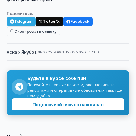
Поделиться:
Telegram
Twitter/X
Facebook
Скопировать ссылку
Аскар Якубов
·
👁 3722 views
·
12.05.2026 · 17:00
Будьте в курсе событий
Получайте главные новости, эксклюзивные
репортажи и оперативные обновления там, где
вам удобно.
Подписывайтесь на наш канал