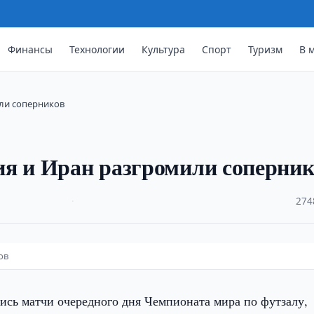
Финансы
Технологии
Культура
Спорт
Туризм
В 
или соперников
ия и Иран разгромили соперни
·
274
ов
ись матчи очередного дня Чемпионата мира по футзалу,