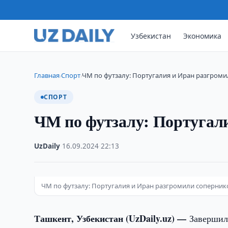
Узбекистан
Экономика
Главная
Спорт
ЧМ по футзалу: Португалия и Иран разгром
›
›
СПОРТ
ЧМ по футзалу: Португал
UzDaily
·
16.09.2024
·
22:13
ЧМ по футзалу: Португалия и Иран разгромили соперник
Ташкент, Узбекистан (UzDaily.uz) —
Завершил